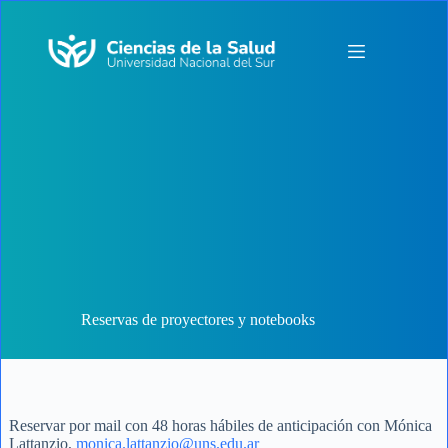
Saltar
al
contenido
Reservas de proyectores y notebooks
Reservar por mail con 48 horas hábiles de anticipación con Mónica
Lattanzio,
monica.lattanzio@uns.edu.ar