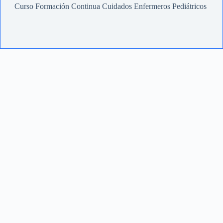
Curso Formación Continua Cuidados Enfermeros Pediátricos
Investigación y extensión
PGI vigentes
Repositorio de biblioteca central
IICS
Comité de Ética de Investigación CyT de la UNS
SIGEVA UNS
CESCoS
CEEPROS
Docentes
Reservas de Aulas
Exámenees y Actas
Coordinadores
Trámites
Concursos
Posgrado
Plantel Docente