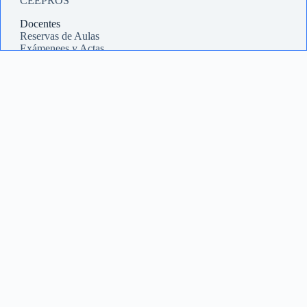
CEEPROS
Docentes
Reservas de Aulas
Exámenees y Actas
Coordinadores
Trámites
Concursos
Posgrado
Plantel Docente
Estudiantes
Licenciatura en Obstetricia
Tec. en acompañamiento Terapéutico
Lic. en Enfermería
Medicina
Servicios
Laboratorios
Datos fiscales