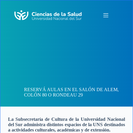
Saltar
al
contenido
RESERVÁ AULAS EN EL SALÓN DE ALEM,
COLÓN 80 O RONDEAU 29
La Subsecretaría de Cultura de la Universidad Nacional
del Sur administra distintos espacios de la UNS destinados
a actividades culturales, académicas y de extensión.