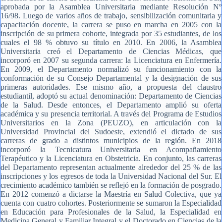
aprobada por la Asamblea Universitaria mediante Resolución Nº
16/98. Luego de varios años de trabajo, sensibilización comunitaria y
capacitación docente, la carrera se puso en marcha en 2005 con la
inscripción de su primera cohorte, integrada por 35 estudiantes, de los
cuales el 98 % obtuvo su título en 2010. En 2006, la Asamblea
Universitaria creó el Departamento de Ciencias Médicas, que
incorporó en 2007 su segunda carrera: la Licenciatura en Enfermería.
En 2009, el Departamento normalizó su funcionamiento con la
conformación de su Consejo Departamental y la designación de sus
primeras autoridades. Ese mismo año, a propuesta del claustro
estudiantil, adoptó su actual denominación: Departamento de Ciencias
de la Salud. Desde entonces, el Departamento amplió su oferta
académica y su presencia territorial. A través del Programa de Estudios
Universitarios en la Zona (PEUZO), en articulación con la
Universidad Provincial del Sudoeste, extendió el dictado de sus
carreras de grado a distintos municipios de la región. En 2018
incorporó la Tecnicatura Universitaria en Acompañamiento
Terapéutico y la Licenciatura en Obstetricia. En conjunto, las carreras
del Departamento representan actualmente alrededor del 25 % de las
inscripciones y los egresos de toda la Universidad Nacional del Sur. El
crecimiento académico también se reflejó en la formación de posgrado.
En 2012 comenzó a dictarse la Maestría en Salud Colectiva, que ya
cuenta con cuatro cohortes. Posteriormente se sumaron la Especialidad
en Educación para Profesionales de la Salud, la Especialidad en
Medicina General y Familiar Integral y el Doctorado en Ciencias de la