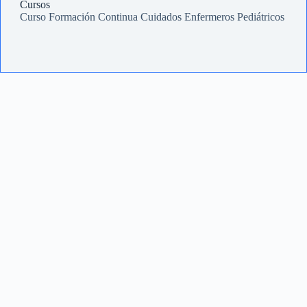
Cursos
Curso Formación Continua Cuidados Enfermeros Pediátricos
Investigación y extensión
PGI vigentes
Repositorio de biblioteca central
IICS
Comité de Ética de Investigación CyT de la UNS
SIGEVA UNS
CESCoS
CEEPROS
Docentes
Reservas de Aulas
Exámenees y Actas
Coordinadores
Trámites
Concursos
Posgrado